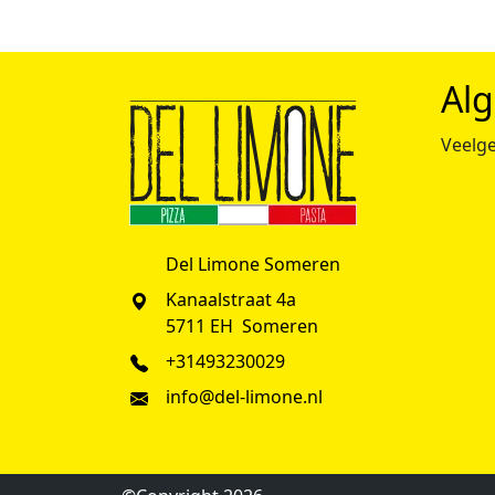
Al
Veelge
Del Limone Someren
Kanaalstraat 4a
5711 EH Someren
+31493230029
info@del-limone.nl