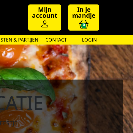
Mijn
In je
account
mandje
0
ESTEN & PARTIJEN
CONTACT
LOGIN
CATIE
EESTJE