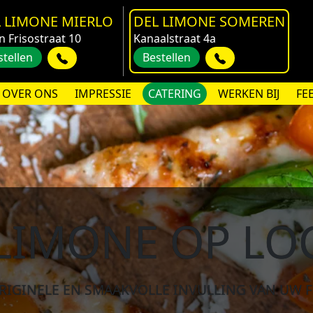
 LIMONE MIERLO
DEL LIMONE SOMEREN
n Frisostraat 10
Kanaalstraat 4a
stellen
Bestellen
OVER ONS
IMPRESSIE
CATERING
WERKEN BIJ
FE
LIMONE OP LO
RIGINELE EN SMAAKVOLLE INVULLING VAN UW F